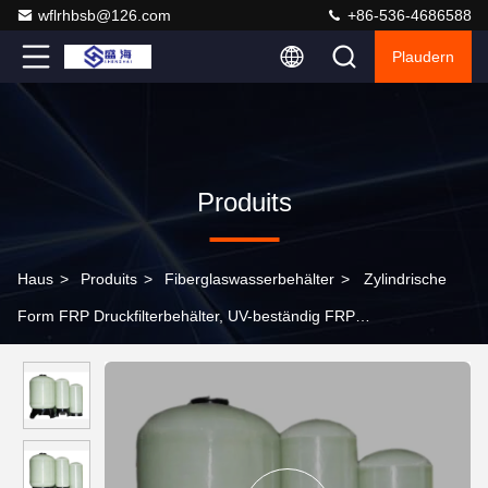
wflrhbsb@126.com
+86-536-4686588
Plaudern
Produits
Haus
>
Produits
>
Fiberglaswasserbehälter
>
Zylindrische
Form FRP Druckfilterbehälter, UV-beständig FRP
Weichmachbehälter OEM