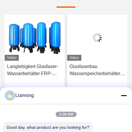
Video
Video
Langlebigkeit Glasfaser-
Glasfaserbau
Wasserbehälter FRP-
Wasserspeicherbehälter
Druckbehälter
FRP Druckbehälter UV-
Schutz
Plaudern Sie Jetzt
Plaudern Sie Jetzt
Lianrong
3:38 AM
Good day, what product are you looking for?