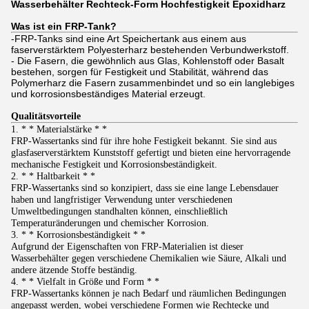
Wasserbehälter Rechteck-Form Hochfestigkeit Epoxidharz
Was ist ein FRP-Tank?
-
FRP-Tanks sind eine Art Speichertank aus einem aus
faserverstärktem Polyesterharz bestehenden Verbundwerkstoff.
- Die Fasern, die gewöhnlich aus Glas, Kohlenstoff oder Basalt
bestehen, sorgen für Festigkeit und Stabilität, während das
Polymerharz die Fasern zusammenbindet und so ein langlebiges
und korrosionsbeständiges Material erzeugt.
Qualitätsvorteile
1. * * Materialstärke * *
FRP-Wassertanks sind für ihre hohe Festigkeit bekannt. Sie sind aus
glasfaserverstärktem Kunststoff gefertigt und bieten eine hervorragende
mechanische Festigkeit und Korrosionsbeständigkeit.
2. * * Haltbarkeit * *
FRP-Wassertanks sind so konzipiert, dass sie eine lange Lebensdauer
haben und langfristiger Verwendung unter verschiedenen
Umweltbedingungen standhalten können, einschließlich
Temperaturänderungen und chemischer Korrosion.
3. * * Korrosionsbeständigkeit * *
Aufgrund der Eigenschaften von FRP-Materialien ist dieser
Wasserbehälter gegen verschiedene Chemikalien wie Säure, Alkali und
andere ätzende Stoffe beständig.
4. * * Vielfalt in Größe und Form * *
FRP-Wassertanks können je nach Bedarf und räumlichen Bedingungen
angepasst werden, wobei verschiedene Formen wie Rechtecke und