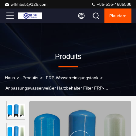
wflrhbsb@126.com
+86-536-4686588
Plaudern
Produits
Haus
>
Produits
>
FRP-Wasserreinigungstank
>
Anpassungswasserweißer Harzbehälter Filter FRP-
Wasserreiniger Korrosionsbeständig