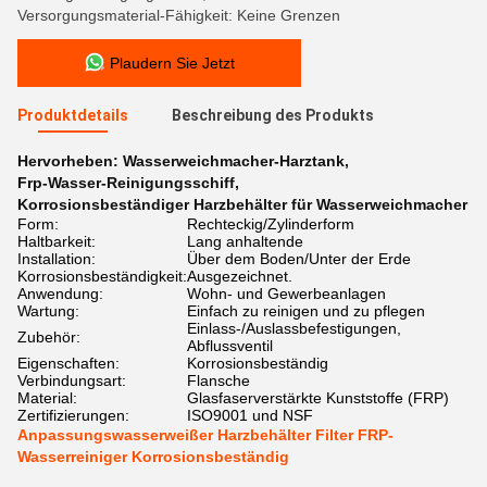
Versorgungsmaterial-Fähigkeit: Keine Grenzen
Plaudern Sie Jetzt
Produktdetails
Beschreibung des Produkts
Hervorheben:
Wasserweichmacher-Harztank
,
Frp-Wasser-Reinigungsschiff
,
Korrosionsbeständiger Harzbehälter für Wasserweichmacher
Form:
Rechteckig/Zylinderform
Haltbarkeit:
Lang anhaltende
Installation:
Über dem Boden/Unter der Erde
Korrosionsbeständigkeit:
Ausgezeichnet.
Anwendung:
Wohn- und Gewerbeanlagen
Wartung:
Einfach zu reinigen und zu pflegen
Einlass-/Auslassbefestigungen,
Zubehör:
Abflussventil
Eigenschaften:
Korrosionsbeständig
Verbindungsart:
Flansche
Material:
Glasfaserverstärkte Kunststoffe (FRP)
Zertifizierungen:
ISO9001 und NSF
Anpassungswasserweißer Harzbehälter Filter FRP-
Wasserreiniger Korrosionsbeständig