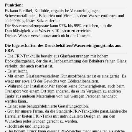
Funktion:
Es kann Partikel, Kolloide, organische Verunreinigungen,
Schwermetallionen, Bakterien und Viren aus dem Wasser entfernen und
auch 99% gelöstes Salz entfernen.
Die Systementsalzungsrate kann 97% bis 99% erreichen, um die
Durchlässigkeit von Wasser < 10 us/cm zu erreichen.
Dichtes Wasser verschmutzt auch nicht die Umwelt.
Die Eigenschaften des Druckbehälters/Wasserreinigungstanks aus
FRP:
- Die FRP-Tankhülle besteht aus Glasfasersträngen mit hohem
Epoxidharzgehalt, der die Außenbeschichtung des Behälters feinen Glanz
verleiht, der auch rostfest ist.
- Es ist leicht.
- Mit einem Glasfaserverstärkten Kunststoffbehälter ist es einzigartig. Es
wiegt nur etwa 1/3 des Gewichts von Edelstahlbehältern.
- Während der InstallationWir fanden keine Schwierigkeiten, auch beim
Transport von einem Ort zum anderen, da es im Vergleich zu anderen
Tanks aus anderen Materialien von nur wenigen Personen handhabt
werden kann..
- Es hat eine benutzerdefinierte Gestaltungsoption.
- Gut für unsere Firma, da die Standard-FRP-Tankgröße passt.Zahlreiche
Hersteller bieten FRP-Tanks mit individuellem Design an, um den
Wünschen jedes Kunden gerecht zu werden.
- Hochfeste und langlebige
- Bei hohem Druck kann dieser FRP-Speicher mehr aushalten als solche