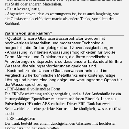
aus Stahl oder anderen Materialien.
- Es ist kostengünstig.
- Abgesehen davon, dass es wartungsarm ist, ist es auch langlebig, was
die Glasfasertanks effektiver macht als andere Tanks, vor allem den
Stahltank.
Warum von uns kaufen?
- Qualität: Unsere Glasfaserwasserbehälter werden mit
hochwertigen Materialien und modernster Technologie
hergestellt, die für Langlebigkeit und Zuverlässigkeit sorgen.
- Anpassung: Wir bieten Anpassungsmöglichkeiten für Größe,
Form, Material und Funktionen an, die Ihren spezifischen
Anforderungen entsprechen, so dass unsere Tanks ideal für Ihre
Wasseraufbereitungsanforderungen geeignet sind.
- Kosteneffiziente: Unsere Glasfaserwassertanks sind im
Vergleich zu herkömmlichen Metalltanks eine kostengünstige
Lösung und bieten eine langlebige und wartungsarme Option für
die Wasserspeicherung.
- FRP-Material vollständige Form
Die FRP-Beschichtung erfolgt sorgfältig und auf der Außenhülle ist ein
leistungsfähiges Epoxidharz mit einem nahtlosen Einstück-Liner aus
Polyethylen (PE) oder ABS enthalten.Dieser FRP-Tank hat zwei
Schutzschichten., eine perfekte Korrosionsbeständigkeit, was es rostfest
macht.
- FRP-Tankgrößen
Der Tank besteht aus einem durchgehenden Glasfaser mit hochfester
Epoxidharz und hat viele Größen.