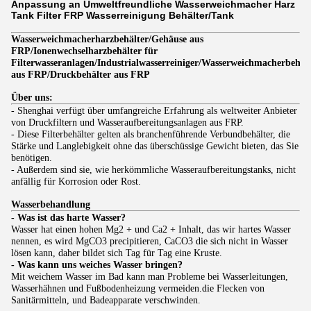
Anpassung an Umweltfreundliche Wasserweichmacher Harz
Tank Filter FRP Wasserreinigung Behälter/Tank
Wasserweichmacherharzbehälter/Gehäuse aus
FRP/Ionenwechselharzbehälter für
Filterwasseranlagen/Industrialwasserreiniger/Wasserweichmacherbehäl
aus FRP/Druckbehälter aus FRP
Über uns:
- Shenghai verfügt über umfangreiche Erfahrung als weltweiter Anbieter
von Druckfiltern und Wasseraufbereitungsanlagen aus FRP.
- Diese Filterbehälter gelten als branchenführende Verbundbehälter, die
Stärke und Langlebigkeit ohne das überschüssige Gewicht bieten, das Sie
benötigen.
- Außerdem sind sie, wie herkömmliche Wasseraufbereitungstanks, nicht
anfällig für Korrosion oder Rost.
Wasserbehandlung
- Was ist das harte Wasser?
Wasser hat einen hohen Mg2 + und Ca2 + Inhalt, das wir hartes Wasser
nennen, es wird MgCO3 precipitieren, CaCO3 die sich nicht in Wasser
lösen kann, daher bildet sich Tag für Tag eine Kruste.
- Was kann uns weiches Wasser bringen?
Mit weichem Wasser im Bad kann man Probleme bei Wasserleitungen,
Wasserhähnen und Fußbodenheizung vermeiden.die Flecken von
Sanitärmitteln, und Badeapparate verschwinden.