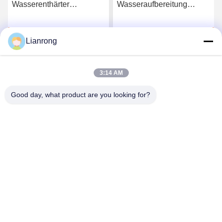
Wasserenthärter
Wasseraufbereitung
Druckbehälter für Sand-
Glasfaserverstärkte
Kohlenstofffilter
Kunststoffwasserbehälter
Plaudern Sie Jetzt
Plaudern Sie Jetzt
Lianrong
3:14 AM
Good day, what product are you looking for?
Weifang Lianrong Environmental Protection
Equipment Co., Ltd
wflrhbsb@126.com
+86-536-4686588
Nr. 23, Nördliche Waihuan Road,
Wirtschaftsentwicklungszone Anqiu, Stadt Weifang, Provinz
Shandong