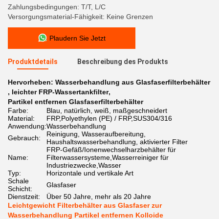
Zahlungsbedingungen: T/T, L/C
Versorgungsmaterial-Fähigkeit: Keine Grenzen
Plaudern Sie Jetzt
Produktdetails
Beschreibung des Produkts
Hervorheben:
Wasserbehandlung aus Glasfaserfilterbehälter
,
leichter FRP-Wassertankfilter
,
Partikel entfernen Glasfaserfilterbehälter
Farbe:
Blau, natürlich, weiß, maßgeschneidert
Material:
FRP,Polyethylen (PE) / FRP,SUS304/316
Anwendung:
Wasserbehandlung
Reinigung, Wasseraufbereitung,
Gebrauch:
Haushaltswasserbehandlung, aktivierter Filter
FRP-Gefäß/Ionenwechselharzbehälter für
Name:
Filterwassersysteme,Wasserreiniger für
Industriezwecke,Wasser
Typ:
Horizontale und vertikale Art
Schale
Glasfaser
Schicht:
Dienstzeit:
Über 50 Jahre, mehr als 20 Jahre
Leichtgewicht Filterbehälter aus Glasfaser zur
Wasserbehandlung Partikel entfernen Kolloide