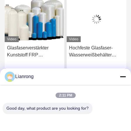
Video
Video
Glasfaserverstärkter
Hochfeste Glasfaser-
Kunststoff FRP
Wasserweißbehälter
Speicherbehälter
Wasserspeicher FRP-
Wasserweichmacher
Druckbehälter
Plaudern Sie Jetzt
Plaudern Sie Jetzt
Wartung Rostfreies Dach
Lianrong
2:11 PM
Good day, what product are you looking for?
Weifang Lianrong Environmental Protection
Equipment Co., Ltd