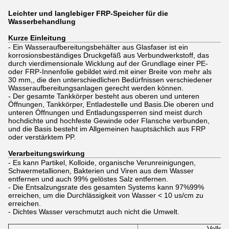
Leichter und langlebiger FRP-Speicher für die
Wasserbehandlung
Kurze Einleitung
- Ein Wasseraufbereitungsbehälter aus Glasfaser ist ein
korrosionsbeständiges Druckgefäß aus Verbundwerkstoff, das
durch vierdimensionale Wicklung auf der Grundlage einer PE-
oder FRP-Innenfolie gebildet wird.mit einer Breite von mehr als
30 mm,, die den unterschiedlichen Bedürfnissen verschiedener
Wasseraufbereitungsanlagen gerecht werden können.
- Der gesamte Tankkörper besteht aus oberen und unteren
Öffnungen, Tankkörper, Entladestelle und Basis.Die oberen und
unteren Öffnungen und Entladungssperren sind meist durch
hochdichte und hochfeste Gewinde oder Flansche verbunden,
und die Basis besteht im Allgemeinen hauptsächlich aus FRP
oder verstärktem PP.
Verarbeitungswirkung
- Es kann Partikel, Kolloide, organische Verunreinigungen,
Schwermetallionen, Bakterien und Viren aus dem Wasser
entfernen und auch 99% gelöstes Salz entfernen.
- Die Entsalzungsrate des gesamten Systems kann 97%­99%
erreichen, um die Durchlässigkeit von Wasser < 10 us/cm zu
erreichen.
- Dichtes Wasser verschmutzt auch nicht die Umwelt.
Vollst