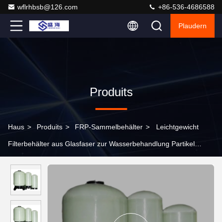
wflrhbsb@126.com
+86-536-4686588
Plaudern
Produits
Haus
>
Produits
>
FRP-Sammelbehälter
>
Leichtgewicht
Filterbehälter aus Glasfaser zur Wasserbehandlung Partikel
entfernen Kolloide