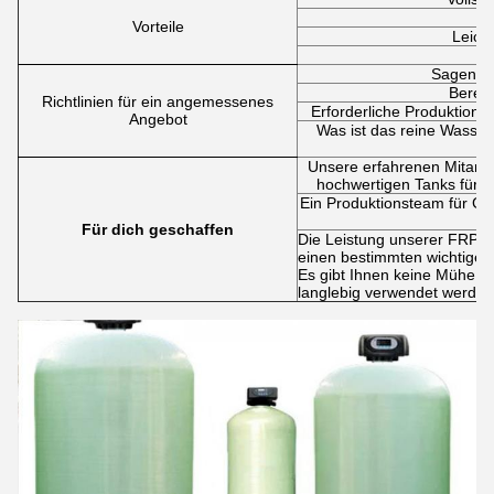
Vorteile
Leicht
Sagen Si
Bereit
Richtlinien für ein angemessenes
Erforderliche Produktionsk
Angebot
Was ist das reine Wasser 
Unsere erfahrenen Mitarbei
hochwertigen Tanks für 
Ein Produktionsteam für Gla
Für dich geschaffen
Die Leistung unserer FRP-T
einen bestimmten wichtigen 
Es gibt Ihnen keine Mühe, 
langlebig verwendet werden