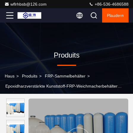
wflrhbsb@126.com
+86-536-4686588
Plaudern
Produits
Haus
>
Produits
>
FRP-Sammelbehälter
>
Epoxidharzverstärkte Kunststoff-FRP-Weichmacherbehälter
Glasfaserdruckbehälter OEM