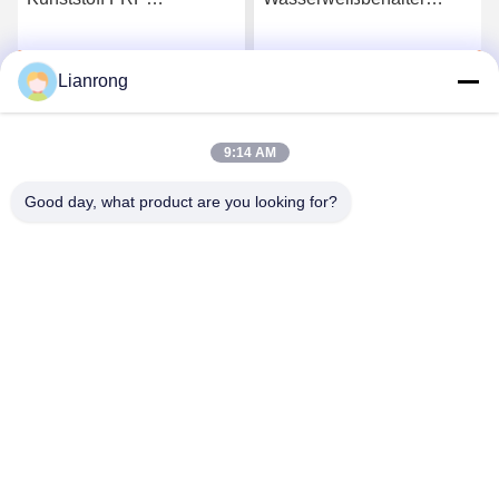
Speicherbehälter
Wasserspeicher FRP-
Wasserweichmacher
Druckbehälter
Plaudern Sie Jetzt
Plaudern Sie Jetzt
Wartung Rostfreies Dach
Lianrong
9:14 AM
Good day, what product are you looking for?
Weifang Lianrong Environmental Protection
Equipment Co., Ltd
wflrhbsb@126.com
+86-536-4686588
Nr. 23, Nördliche Waihuan Road,
Wirtschaftsentwicklungszone Anqiu, Stadt Weifang, Provinz
Shandong