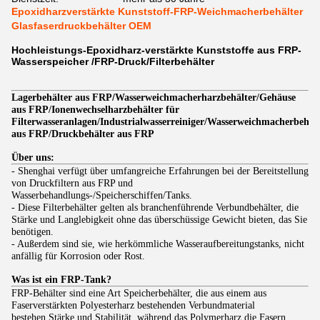
Epoxidharzverstärkte Kunststoff-FRP-Weichmacherbehälter
Glasfaserdruckbehälter OEM
Hochleistungs-Epoxidharz-verstärkte Kunststoffe aus FRP-
Wasserspeicher /FRP-Druck/Filterbehälter
/
Lagerbehälter aus FRP
Wasserweichmacherharzbehälter/Gehäuse
aus FRP/Ionenwechselharzbehälter für
Filterwasseranlagen/Industrialwasserreiniger/Wasserweichmacherbehäl
aus FRP/Druckbehälter aus FRP
Über uns:
- Shenghai verfügt über umfangreiche Erfahrungen bei der Bereitstellung
von Druckfiltern aus FRP und
Wasserbehandlungs-/Speicherschiffen/Tanks.
- Diese Filterbehälter gelten als branchenführende Verbundbehälter, die
Stärke und Langlebigkeit ohne das überschüssige Gewicht bieten, das Sie
benötigen.
- Außerdem sind sie, wie herkömmliche Wasseraufbereitungstanks, nicht
anfällig für Korrosion oder Rost.
Was ist ein FRP-Tank?
FRP-Behälter sind eine Art Speicherbehälter, die aus einem aus
Faserverstärkten Polyesterharz bestehenden Verbundmaterial
bestehen.Stärke und Stabilität, während das Polymerharz die Fasern