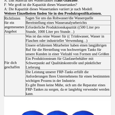
A: Das Material des Wassertankes ist
aus Glasfaser
.
F: Wie groß ist die Kapazität dieses Wassertankes?
A: Die Kapazität dieses Wassertankes variiert je nach Modell.
Weitere Einzelheiten finden Sie in den Produktspezifikationen.
Sagen Sie uns das Rohwasser/die Wasserquelle
Richtlinien
für ein
Bereitstellung eines Wasseranalyseberichts
angemessenes
Erforderliche Produktionskapazität ((500 Liter pro
Angebot
Stunde, 1000 Liter pro Stunde...)
Was ist das reine Wasser für (( Trinkwasser, Wasser in
Flaschen oder industrieller Verwendung...)
Unsere erfahrenen Mitarbeiter haben einen langjährigen
Ruf für die Herstellung von hochwertigen Tanks für
unsere Kunden in einer Vielzahl von Formen und Größen
Ein Produktionsteam für Glasfaserbehälter mit
Für dich
Schwerpunkt auf Qualitätskontrolle und pünktlicher
geschaffen
Lieferung
Die Leistung unserer FRP-Tanks erfüllt die
Anforderungen Ihres Unternehmens für einen bestimmten
wichtigen Prozess in der Industrie.
Es gibt Ihnen keine Mühe, sich um die Reparatur eines
FRP-Tankes zu sorgen, da er langlebig verwendet werden
kann.