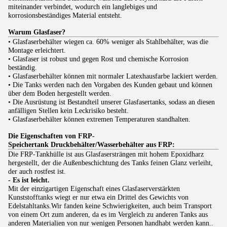
miteinander verbindet, wodurch ein langlebiges und
korrosionsbeständiges Material entsteht.
Warum Glasfaser?
• Glasfaserbehälter wiegen ca. 60% weniger als Stahlbehälter, was die
Montage erleichtert.
• Glasfaser ist robust und gegen Rost und chemische Korrosion
beständig.
• Glasfaserbehälter können mit normaler Latexhausfarbe lackiert werden.
• Die Tanks werden nach den Vorgaben des Kunden gebaut und können
über dem Boden hergestellt werden.
• Die Ausrüstung ist Bestandteil unserer Glasfasertanks, sodass an diesen
anfälligen Stellen kein Leckrisiko besteht.
• Glasfaserbehälter können extremen Temperaturen standhalten.
Die Eigenschaften von FRP-
Speichertank
Druckbehälter/Wasserbehälter aus FRP:
Die FRP-Tankhülle ist aus Glasfasersträngen mit hohem Epoxidharz
hergestellt, der die Außenbeschichtung des Tanks feinen Glanz verleiht,
der auch rostfest ist.
- Es ist leicht.
Mit der einzigartigen Eigenschaft eines Glasfaserverstärkten
Kunststofftanks wiegt er nur etwa ein Drittel des Gewichts von
Edelstahltanks.Wir fanden keine Schwierigkeiten, auch beim Transport
von einem Ort zum anderen, da es im Vergleich zu anderen Tanks aus
anderen Materialien von nur wenigen Personen handhabt werden kann..