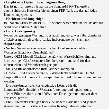
- Es gibt eine Option für ein eigenes Design.
Das ist gut für unsere Firma, da die Standard-FRP-Tankgröße
passt.Zahlreiche Hersteller bieten einen FRP-Tank an, der auf jeden
Kunden angepasst ist..
- Hochfeste und langlebige
Bei hohem Druck ist dieser FRP-Speicher besser auszuhalten als der aus
Stahl oder anderen Materialien.
- Es ist kostengünstig.
Neben der geringen Wartung ist es auch langlebig, was Fiberglasstanks
effektiver macht als andere Tanks, insbesondere den Stahltank.
Anpassung:
- Suchen Sie einen kundenspezifischen Glasfaser-verstärkten
Wasserbehälter/FRP-Druckbehälter?
Unsere OEM-Modell Glasfaser verstärkten Wasserbehälter sind aus
hochwertigen Glasfasermaterialien hergestellt und sind für den
industriellen und Wohnbereich geeignet.
- Sie sind für oberirdische Installationen konzipiert.
- Unsere FRP-Druckbehälter/FRP-Wassertanks werden in CHINA
hergestellt und können auf Ihre spezifischen Bedürfnisse zugeschnitten
werden.
- Die zerstörungsfreie, kostengünstige Lösung für die
kommerzielle/industrielle Wasseraufbereitung und -speicherung.
- Jeder Filterbehälter ist zu 100% unter Druck getestet und vor dem
Verlassen geprüft.
- FRP-Filtertanks verfügen über eine sichere Basis und sind je nach
Anwendung und Platzbedarf in vielen Konfigurationen erhältlich.