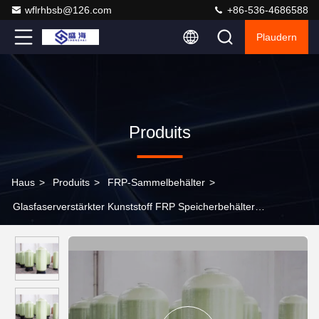
wflrhbsb@126.com
+86-536-4686588
Plaudern
Produits
Haus
>
Produits
>
FRP-Sammelbehälter
>
Glasfaserverstärkter Kunststoff FRP Speicherbehälter
Korrosionsbeständigkeit Einfach zu installieren 150PSI