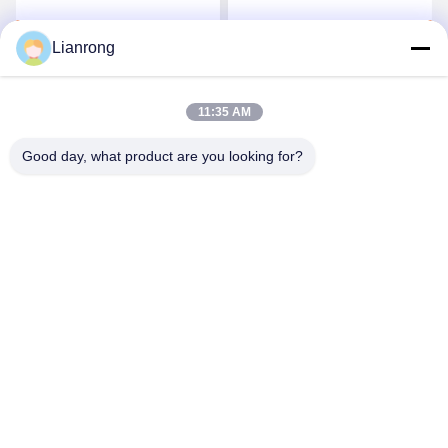
Wasserweichmacher
Druckbehälter
Plaudern Sie Jetzt
Plaudern Sie Jetzt
Wartung Rostfreies Dach
Lianrong
11:35 AM
Good day, what product are you looking for?
Weifang Lianrong Environmental Protection
Equipment Co., Ltd
wflrhbsb@126.com
+86-536-4686588
Nr. 23, Nördliche Waihuan Road,
Wirtschaftsentwicklungszone Anqiu, Stadt Weifang, Provinz
Shandong