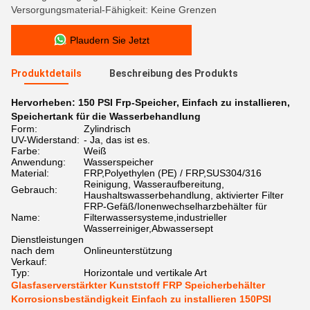
Versorgungsmaterial-Fähigkeit: Keine Grenzen
Plaudern Sie Jetzt
Produktdetails
Beschreibung des Produkts
Hervorheben:
150 PSI Frp-Speicher
,
Einfach zu installieren
,
Speichertank für die Wasserbehandlung
Form:
Zylindrisch
UV-Widerstand:
- Ja, das ist es.
Farbe:
Weiß
Anwendung:
Wasserspeicher
Material:
FRP,Polyethylen (PE) / FRP,SUS304/316
Reinigung, Wasseraufbereitung,
Gebrauch:
Haushaltswasserbehandlung, aktivierter Filter
FRP-Gefäß/Ionenwechselharzbehälter für
Name:
Filterwassersysteme,industrieller
Wasserreiniger,Abwassersept
Dienstleistungen
nach dem
Onlineunterstützung
Verkauf:
Typ:
Horizontale und vertikale Art
Glasfaserverstärkter Kunststoff FRP Speicherbehälter
Korrosionsbeständigkeit Einfach zu installieren 150PSI