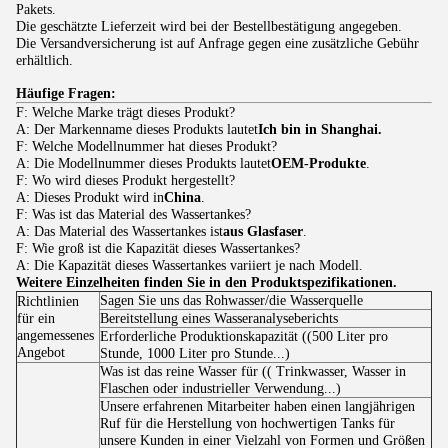
Pakets.
Die geschätzte Lieferzeit wird bei der Bestellbestätigung angegeben.
Die Versandversicherung ist auf Anfrage gegen eine zusätzliche Gebühr
erhältlich.
Häufige Fragen:
F: Welche Marke trägt dieses Produkt?
A: Der Markenname dieses Produkts lautet
Ich bin in Shanghai.
F: Welche Modellnummer hat dieses Produkt?
A: Die Modellnummer dieses Produkts lautet
OEM-Produkte
.
F: Wo wird dieses Produkt hergestellt?
A: Dieses Produkt wird in
China
.
F: Was ist das Material des Wassertankes?
A: Das Material des Wassertankes ist
aus Glasfaser
.
F: Wie groß ist die Kapazität dieses Wassertankes?
A: Die Kapazität dieses Wassertankes variiert je nach Modell.
Weitere Einzelheiten finden Sie in den Produktspezifikationen.
Sagen Sie uns das Rohwasser/die Wasserquelle
Richtlinien
für ein
Bereitstellung eines Wasseranalyseberichts
angemessenes
Erforderliche Produktionskapazität ((500 Liter pro
Angebot
Stunde, 1000 Liter pro Stunde...)
Was ist das reine Wasser für (( Trinkwasser, Wasser in
Flaschen oder industrieller Verwendung...)
Unsere erfahrenen Mitarbeiter haben einen langjährigen
Ruf für die Herstellung von hochwertigen Tanks für
unsere Kunden in einer Vielzahl von Formen und Größen