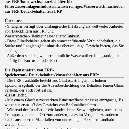
aus FRP/Ionenwechselharzbehälter für
Filterwasseranlagen/Industrialwasserreiniger/Wasserweichmacherbehäl
aus FRP/Druckbehälter aus FRP
Über uns:
- Shenghai verfügt über umfangreiche Erfahrung als weltweiter Anbieter
von Druckfiltern aus FRP und
Wasserspeicher-/Reinigungsbehältern/Tankern.
- Diese Filterbehälter gelten als branchenführende Verbundbehälter, die
Stärke und Langlebigkeit ohne das überschüssige Gewicht bieten, das Sie
benötigen.
- Außerdem sind sie, wie herkömmliche Wasseraufbereitungstanks, nicht
anfällig für Korrosion oder Rost.
Die Eigenschaften von FRP-
Speichertank
Druckbehälter/Wasserbehälter aus FRP:
- Die FRP-Tankhülle besteht aus Glasfasersträngen mit hohem
Epoxidharzgehalt, der die Außenbeschichtung des Behälters feinen Glanz
verleiht, der auch rostfest ist.
-
Es ist leicht.
- Mit einem Glasfaserverstärkten Kunststoffbehälter ist es einzigartig. Es
wiegt nur etwa 1/3 des Gewichts von Edelstahlbehältern.
- Während der InstallationWir fanden keine Schwierigkeiten, auch beim
Transport von einem Ort zum anderen, da es im Vergleich zu anderen
Tanks aus anderen Materialien von nur wenigen Personen handhabt
werden kann..