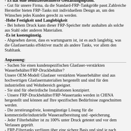
- Es hat eine benutzerdefinierte Gestaltungsoption.
- Gut für unsere Firma, da die Standard-FRP-Tankgröße passt.Zahlreiche
Hersteller bieten FRP-Tanks mit individuellem Design an, um den
Wünschen jedes Kunden gerecht zu werden.
-
Hohe Festigkeit und Langlebigkeit
- Bei hohem Druck kann dieser FRP-Speicher mehr aushalten als solche
aus Stahl oder anderen Materialien.
-
Es ist kostengünstig.
- Abgesehen davon, dass es wartungsarm ist, ist es auch langlebig, was
die Glasfasertanks effektiver macht als andere Tanks, vor allem den
Stahltank.
Anpassung:
- Suchen Sie einen kundenspezifischen Glasfaser-verstärkten
Wasserbehälter/FRP-Druckbehälter?
Unsere OEM-Modell Glasfaser verstärkten Wasserbehälter sind aus
hochwertigen Glasfasermaterialien hergestellt und sind für den
industriellen und Wohnbereich geeignet.
- Sie sind für oberirdische Installationen konzipiert.
- Unsere FRP-Druckbehälter/FRP-Wassertanks werden in CHINA
hergestellt und können auf Ihre spezifischen Bedürfnisse zugeschnitten
werden.
- Die zerstörungsfreie, kostengünstige Lösung für die
kommerzielle/industrielle Wasseraufbereitung und -speicherung.
- Jeder Filterbehälter ist zu 100% unter Druck getestet und vor dem
Verlassen geprüft.
- FRP-Filtertanks verfügen über eine sichere Basis und sind je nach