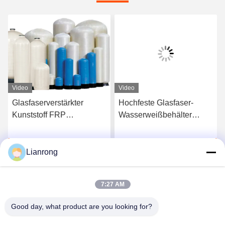
Video
Video
Glasfaserverstärkter
Hochfeste Glasfaser-
Kunststoff FRP
Wasserweißbehälter
Speicherbehälter
Wasserspeicher FRP-
Wasserweichmacher
Druckbehälter
Plaudern Sie Jetzt
Plaudern Sie Jetzt
Wartung Rostfreies Dach
Lianrong
7:27 AM
Good day, what product are you looking for?
Weifang Lianrong Environmental Protection