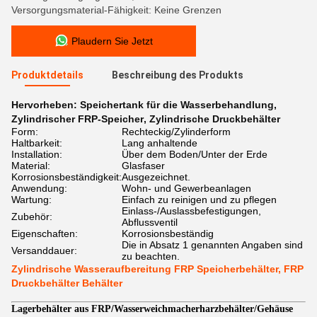
Versorgungsmaterial-Fähigkeit: Keine Grenzen
Plaudern Sie Jetzt
Produktdetails
Beschreibung des Produkts
Hervorheben:
Speichertank für die Wasserbehandlung
,
Zylindrischer FRP-Speicher
,
Zylindrische Druckbehälter
Form:
Rechteckig/Zylinderform
Haltbarkeit:
Lang anhaltende
Installation:
Über dem Boden/Unter der Erde
Material:
Glasfaser
Korrosionsbeständigkeit:
Ausgezeichnet.
Anwendung:
Wohn- und Gewerbeanlagen
Wartung:
Einfach zu reinigen und zu pflegen
Einlass-/Auslassbefestigungen,
Zubehör:
Abflussventil
Eigenschaften:
Korrosionsbeständig
Die in Absatz 1 genannten Angaben sind
Versanddauer:
zu beachten.
Zylindrische Wasseraufbereitung FRP Speicherbehälter, FRP
Druckbehälter Behälter
/
Lagerbehälter aus FRP
Wasserweichmacherharzbehälter/Gehäuse